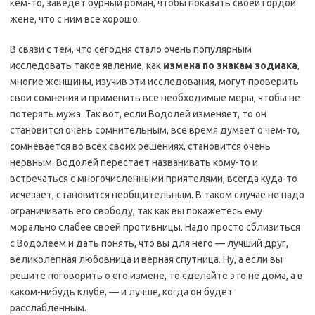
кем-то, заведет бурный роман, чтобы показать своей гордой
жене, что с ним все хорошо.
В связи с тем, что сегодня стало очень популярным
исследовать такое явление, как
измена по знакам зодиака
,
многие женщины, изучив эти исследования, могут проверить
свои сомнения и применить все необходимые меры, чтобы не
потерять мужа. Так вот, если Водолей изменяет, то он
становится очень сомнительным, все время думает о чем-то,
сомневается во всех своих решениях, становится очень
нервным. Водолей перестает названивать кому-то и
встречаться с многочисленными приятелями, всегда куда-то
исчезает, становится необщительным. В таком случае не надо
ограничивать его свободу, так как вы покажетесь ему
морально слабее своей противницы. Надо просто сблизиться
с Водолеем и дать понять, что вы для него — лучший друг,
великолепная любовница и верная спутница. Ну, а если вы
решите поговорить о его измене, то сделайте это не дома, а в
каком-нибудь клубе, — и лучше, когда он будет
расслабленным.